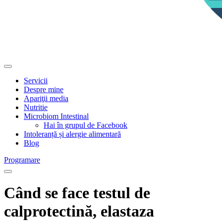
Servicii
Despre mine
Apariţii media
Nutritie
Microbiom Intestinal
Hai în grupul de Facebook
Intoleranță și alergie alimentară
Blog
Programare
Când se face testul de
calprotectină, elastaza