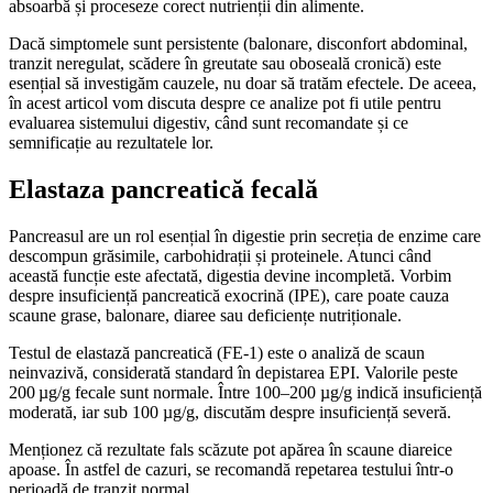
absoarbă și proceseze corect nutrienții din alimente.
Dacă simptomele sunt persistente (balonare, disconfort abdominal,
tranzit neregulat, scădere în greutate sau oboseală cronică) este
esențial să investigăm cauzele, nu doar să tratăm efectele. De aceea,
în acest articol vom discuta despre ce analize pot fi utile pentru
evaluarea sistemului digestiv, când sunt recomandate și ce
semnificație au rezultatele lor.
Elastaza pancreatică fecală
Pancreasul are un rol esențial în digestie prin secreția de enzime care
descompun grăsimile, carbohidrații și proteinele. Atunci când
această funcție este afectată, digestia devine incompletă. Vorbim
despre insuficiență pancreatică exocrină (IPE), care poate cauza
scaune grase, balonare, diaree sau deficiențe nutriționale.
Testul de elastază pancreatică (FE-1) este o analiză de scaun
neinvazivă, considerată standard în depistarea EPI. Valorile peste
200 µg/g fecale sunt normale. Între 100–200 µg/g indică insuficiență
moderată, iar sub 100 µg/g, discutăm despre insuficiență severă.
Menționez că rezultate fals scăzute pot apărea în scaune diareice
apoase. În astfel de cazuri, se recomandă repetarea testului într-o
perioadă de tranzit normal.