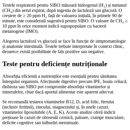
Testele respiratorii pentru SIBO măsoară hidrogenul (H₂) și metanul
(CH₄) din aerul expirat, după ingestia de lactuloză sau glucoză. O
creștere de ≥ 20 ppm H₂ față de valoarea inițială, în primele 90 de
minute, este considerată sugestivă pentru SIBO. O valoare de CH₄ ≥
10 ppm în orice moment indică suprapopulare cu bacterii
metanogene (IMO).
Alegerea lactuloză vs glucoză se face în funcție de simptomatologie
și anatomie intestinală. Testele trebuie interpretate în context clinic,
deoarece există posibilitate de fals pozitive sau negative.
Teste pentru deficiențe nutriționale
Absorbția eficientă a nutrienților este esențială pentru sănătatea
întregului organism. Afecțiunile digestive precum IPE, boala celiacă,
disbioza sau SIBO pot compromite absorbția vitaminelor și
mineralelor, chiar dacă aportul alimentar este aparent adecvat.
Se recomandă testarea vitaminelor B12, D, acid folic, fierului
(inclusiv feritină), zincului, magneziului și, în unele cazuri,
vitaminelor liposolubile (A, E, K). Aceste analize oferă indicii
prețioase în cazuri de oboseală cronică, paloare, crampe musculare,
deficite cognitive sau tulburări menstruale.