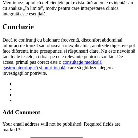
Menționez faptul că deficiențele pot exista fără anemie evidentă sau
cu analize „în limite”, motiv pentru care interpretarea clinică
integrată este esențială.
Concluzie
Dacă te confrunți cu balonare frecventă, disconfort abdominal,
tulburări de tranzit sau oboseală inexplicabilă, analizele digestive pot
face diferența între presupuneri și răspunsuri clare. Nu este nevoie să
faci toate testele, ci doar pe cele relevante pentru cazul tău. De
aceea, primul pas corect este o
consultație medicală
gastroenterologică și nutrițională
, care să ghideze alegerea
investigațiilor potrivite.
Add Comment
Your email address will not be published. Required fields are
marked *