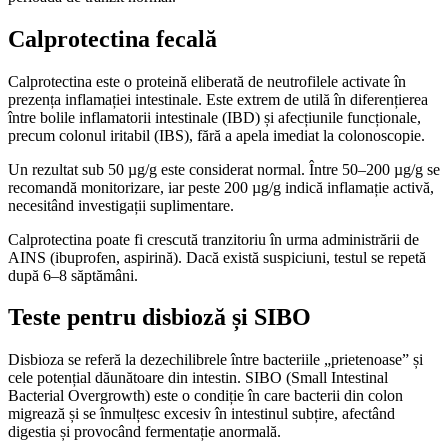
Calprotectina fecală
Calprotectina este o proteină eliberată de neutrofilele activate în
prezența inflamației intestinale. Este extrem de utilă în diferențierea
între bolile inflamatorii intestinale (IBD) și afecțiunile funcționale,
precum colonul iritabil (IBS), fără a apela imediat la colonoscopie.
Un rezultat sub 50 µg/g este considerat normal. Între 50–200 µg/g se
recomandă monitorizare, iar peste 200 µg/g indică inflamație activă,
necesitând investigații suplimentare.
Calprotectina poate fi crescută tranzitoriu în urma administrării de
AINS (ibuprofen, aspirină). Dacă există suspiciuni, testul se repetă
după 6–8 săptămâni.
Teste pentru disbioză și SIBO
Disbioza se referă la dezechilibrele între bacteriile „prietenoase” și
cele potențial dăunătoare din intestin. SIBO (Small Intestinal
Bacterial Overgrowth) este o condiție în care bacterii din colon
migrează și se înmulțesc excesiv în intestinul subțire, afectând
digestia și provocând fermentație anormală.