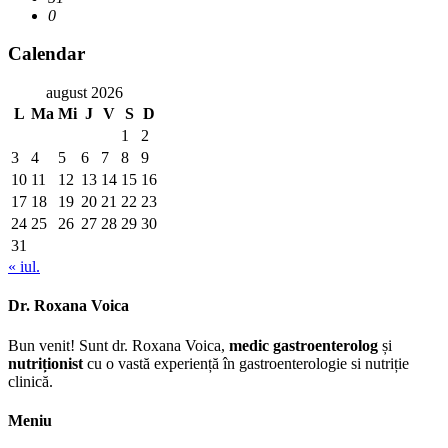
0
Calendar
august 2026
L
Ma
Mi
J
V
S
D
1
2
3
4
5
6
7
8
9
10
11
12
13
14
15
16
17
18
19
20
21
22
23
24
25
26
27
28
29
30
31
« iul.
Dr. Roxana Voica
Bun venit! Sunt dr. Roxana Voica,
medic gastroenterolog
și
nutriționist
cu o vastă experiență în gastroenterologie si nutriție
clinică.
Meniu