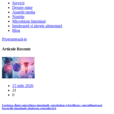
Servicii
Despre mine
Apariţii media
Nutritie
Microbiom Intestinal
Intoleranță și alergie alimentară
Blog
Programează-te
Articole Recente
15 iulie 2026
31
0
Legătura dintre microbiota intestinală, estrobolom și fertilitate: cum influențează
bacteriile intestinale sănătatea reproductivă