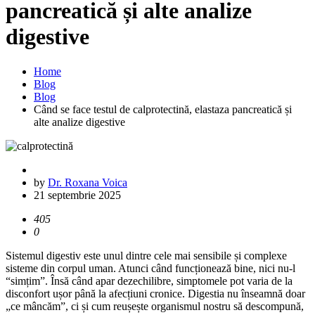
pancreatică și alte analize
digestive
Home
Blog
Blog
Când se face testul de calprotectină, elastaza pancreatică și
alte analize digestive
by
Dr. Roxana Voica
21 septembrie 2025
405
0
Sistemul digestiv este unul dintre cele mai sensibile și complexe
sisteme din corpul uman. Atunci când funcționează bine, nici nu-l
“simțim”. Însă când apar dezechilibre, simptomele pot varia de la
disconfort ușor până la afecțiuni cronice. Digestia nu înseamnă doar
„ce mâncăm”, ci și cum reușește organismul nostru să descompună,