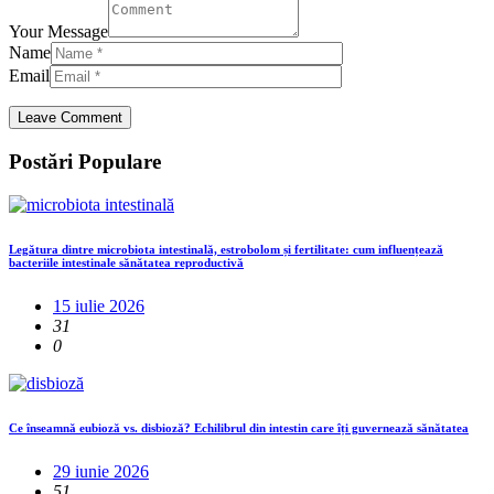
Your Message
Name
Email
Postări Populare
Legătura dintre microbiota intestinală, estrobolom și fertilitate: cum influențează
bacteriile intestinale sănătatea reproductivă
15 iulie 2026
31
0
Ce înseamnă eubioză vs. disbioză? Echilibrul din intestin care îți guvernează sănătatea
29 iunie 2026
51