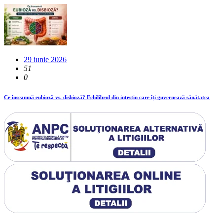
29 iunie 2026
51
0
Ce înseamnă eubioză vs. disbioză? Echilibrul din intestin care îți guvernează sănătatea